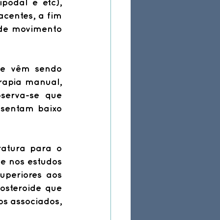
odal e etc), 
centes, a fim 
de movimento 
ue vêm sendo 
rapia manual, 
serva-se que 
esentam baixo 
atura para o 
e nos estudos 
periores aos 
osteroide que 
os associados, 