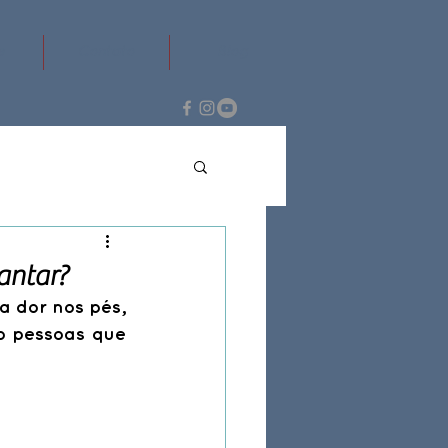
e
Contato
Blog
lantar?
 dor nos pés, 
 pessoas que 