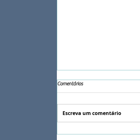
Comentários
Escreva um comentário
Como Superar o Medo de
Acidentes em Público: A