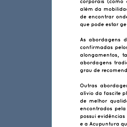
corporais (como 
além da mobilidad
de encontrar ond
que pode estar ge
As abordagens de
confirmadas pelos
alongamentos, ta
abordagens tradic
grau de recomend
Outras abordagen
alívio da fascite 
de melhor qualid
encontrados pela 
possui evidências 
e a Acupuntura qu