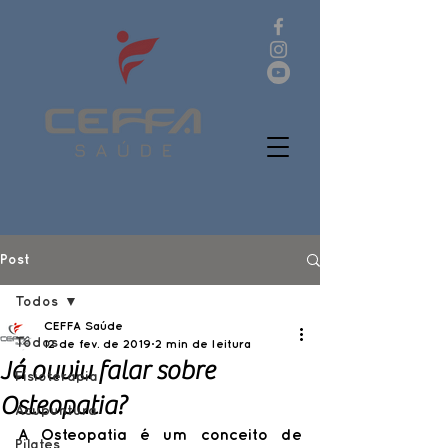
Post
Todos
CEFFA Saúde
Todos
12 de fev. de 2019
2 min de leitura
Já ouviu falar sobre
Fisioterapia
Osteopatia?
Acupuntura
A Osteopatia é um conceito de 
Pilates